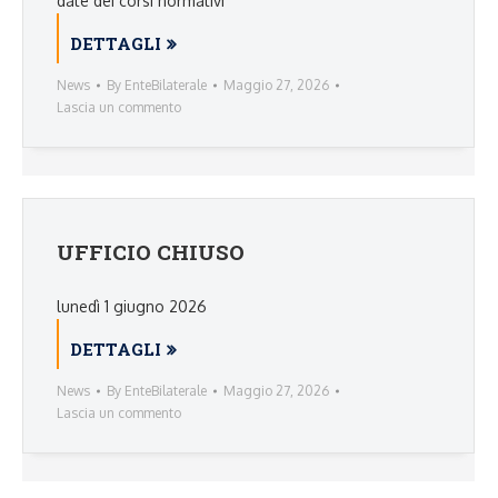
date dei corsi normativi
DETTAGLI
News
By
EnteBilaterale
Maggio 27, 2026
Lascia un commento
UFFICIO CHIUSO
lunedì 1 giugno 2026
DETTAGLI
News
By
EnteBilaterale
Maggio 27, 2026
Lascia un commento