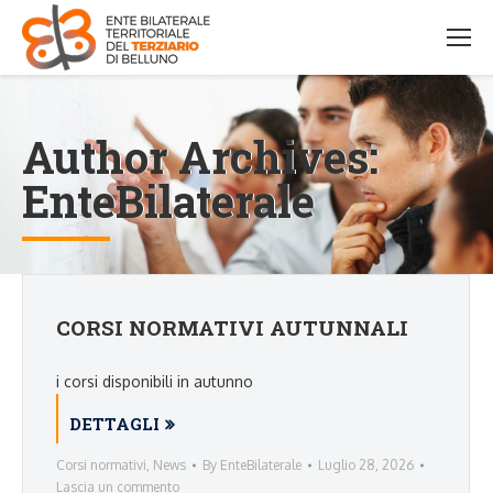
Author Archives:
EnteBilaterale
CORSI NORMATIVI AUTUNNALI
i corsi disponibili in autunno
DETTAGLI
Corsi normativi
,
News
By
EnteBilaterale
Luglio 28, 2026
Lascia un commento