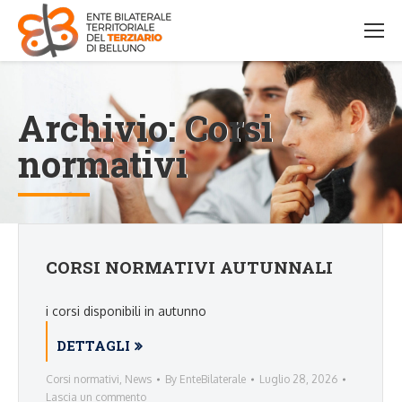
Archivio:
Corsi
normativi
CORSI NORMATIVI AUTUNNALI
i corsi disponibili in autunno
DETTAGLI
Corsi normativi
,
News
By
EnteBilaterale
Luglio 28, 2026
Lascia un commento