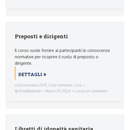
Preposti e dirigenti
Il corso vuole fornire ai partecipanti le conoscenze
normative per ricoprire il ruolo di preposto o
dirigente.
DETTAGLI
corsi normativi 2019
,
Corsi normativi
,
Corsi
By
EnteBilaterale
Marzo 29, 2024
Lascia un commento
Libretti di idoneità sanitaria