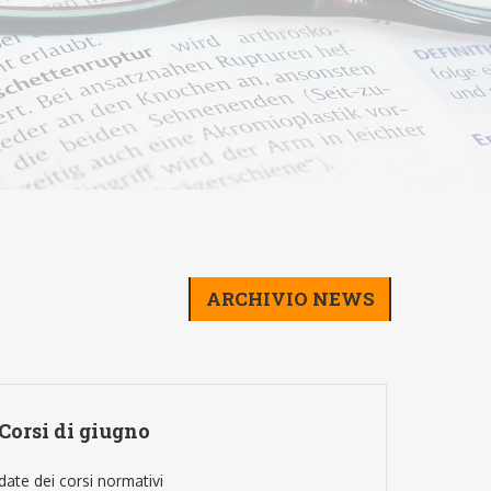
ARCHIVIO NEWS
Corsi di giugno
UFFIC
date dei corsi normativi
lunedì 1 