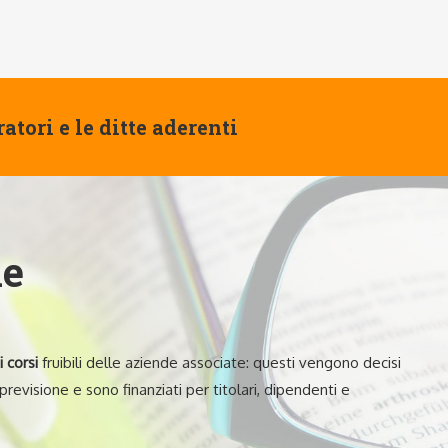
atori e le ditte aderenti
ne
 corsi
fruibili delle aziende associate: questi vengono decisi
previsione e sono finanziati per titolari, dipendenti e