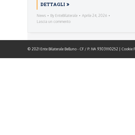
DETTAGLI
News
By
EnteBilaterale
Aprile 24, 2026
Lascia un commento
© 2021 Ente Bilaterale Belluno - CF / P. IVA 93031110252 |
Cookie P