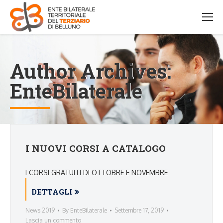
Author Archives:
EnteBilaterale
I NUOVI CORSI A CATALOGO
I CORSI GRATUITI DI OTTOBRE E NOVEMBRE
DETTAGLI
News 2019
By
EnteBilaterale
Settembre 17, 2019
Lascia un commento