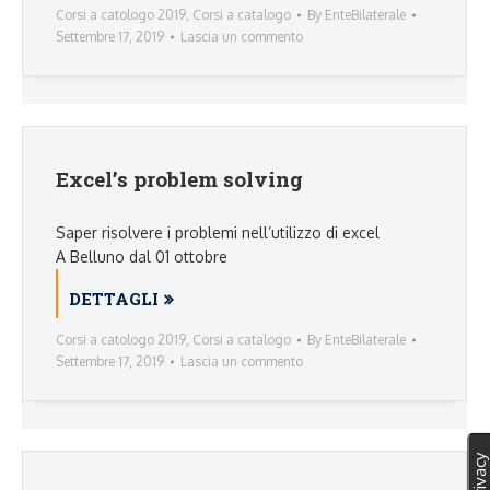
Corsi a catologo 2019
,
Corsi a catalogo
By
EnteBilaterale
Settembre 17, 2019
Lascia un commento
Excel’s problem solving
Saper risolvere i problemi nell’utilizzo di excel
A Belluno dal 01 ottobre
DETTAGLI
Corsi a catologo 2019
,
Corsi a catalogo
By
EnteBilaterale
Settembre 17, 2019
Lascia un commento