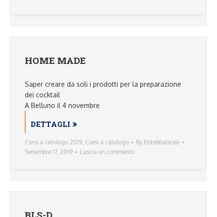
HOME MADE
Saper creare da soli i prodotti per la preparazione
dei cocktail
A Belluno il 4 novembre
DETTAGLI
Corsi a catologo 2019
,
Corsi a catalogo
By
EnteBilaterale
Settembre 17, 2019
Lascia un commento
BLS-D