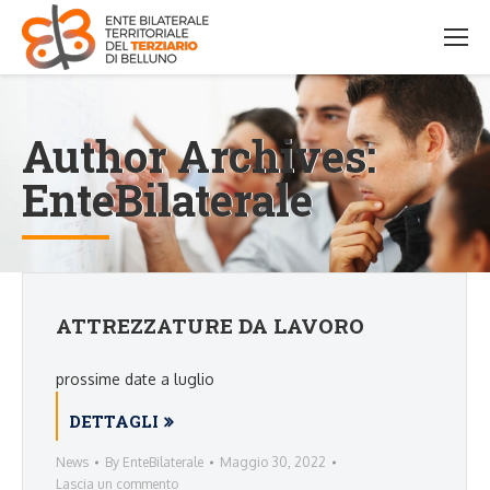
Author Archives:
EnteBilaterale
ATTREZZATURE DA LAVORO
prossime date a luglio
DETTAGLI
News
By
EnteBilaterale
Maggio 30, 2022
Lascia un commento