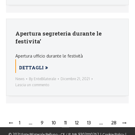
Apertura segreteria durante le
festivita’
Apertura ufficio durante le festività
DETTAGLI
News
By
EnteBilaterale
Dicembre 21, 2021
Lascia un commento
1
…
9
10
11
12
13
…
28
© 2021 Ente Bilaterale Belluno - CF / P. IVA 93031110252 |
Cookie Policy
|