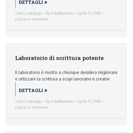
DETTAGLI
Corsi a catalogo
By
EnteBilaterale
Aprile 17, 2018
Lascia un commento
Laboratorio di scrittura potente
Il laboratorio è rivolto a chiunque desidera migliorare
e utilizzare la scrittura a scopi lavorativi e creativi
DETTAGLI
Corsi a catalogo
By
EnteBilaterale
Aprile 17, 2018
Lascia un commento