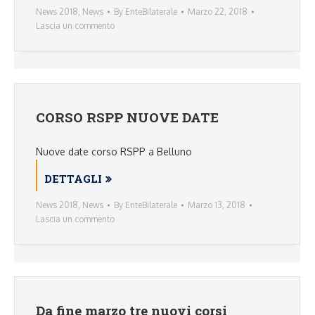
News 2018
,
News
By
EnteBilaterale
Marzo 22, 2018
Lascia un commento
CORSO RSPP NUOVE DATE
Nuove date corso RSPP a Belluno
DETTAGLI
News 2018
,
News
By
EnteBilaterale
Marzo 13, 2018
Lascia un commento
Da fine marzo tre nuovi corsi