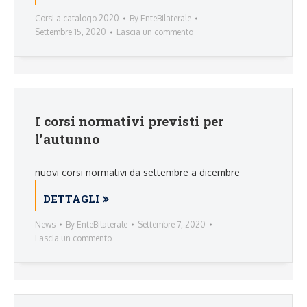
Corsi a catalogo 2020
By
EnteBilaterale
Settembre 15, 2020
Lascia un commento
I corsi normativi previsti per
l’autunno
nuovi corsi normativi da settembre a dicembre
DETTAGLI
News
By
EnteBilaterale
Settembre 7, 2020
Lascia un commento