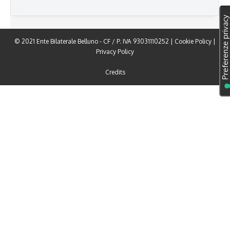
© 2021 Ente Bilaterale Belluno - CF / P. IVA 93031110252 |
Cookie Policy
|
Privacy Policy
Credits