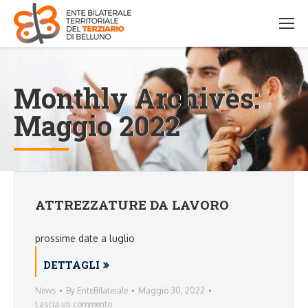
Monthly Archives:
Maggio 2022
ATTREZZATURE DA LAVORO
prossime date a luglio
DETTAGLI
News
By
EnteBilaterale
Maggio 30, 2022
Lascia un commento