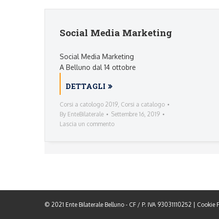
Social Media Marketing
Social Media Marketing
A Belluno dal 14 ottobre
DETTAGLI
Corsi a catologo 2019
,
Corsi a catalogo
By
EnteBilaterale
Settembre 16, 2019
Lascia un commento
© 2021 Ente Bilaterale Belluno - CF / P. IVA 93031110252 |
Cookie P