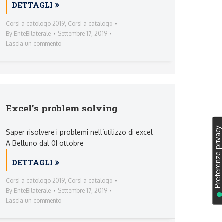
DETTAGLI
Corsi a catologo 2019
,
Corsi a catalogo
By
EnteBilaterale
Settembre 17, 2019
Lascia un commento
Excel’s problem solving
Saper risolvere i problemi nell’utilizzo di excel
A Belluno dal 01 ottobre
DETTAGLI
Corsi a catologo 2019
,
Corsi a catalogo
By
EnteBilaterale
Settembre 17, 2019
Lascia un commento