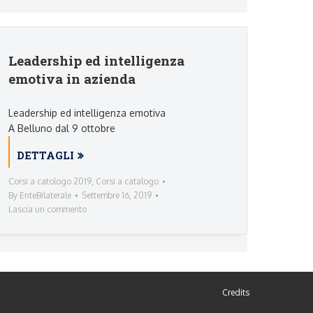
Leadership ed intelligenza
emotiva in azienda
Leadership ed intelligenza emotiva
A Belluno dal 9 ottobre
DETTAGLI
Corsi a catologo 2019
,
Corsi a catalogo
By
EnteBilaterale
Settembre 16, 2019
Lascia un commento
Credits