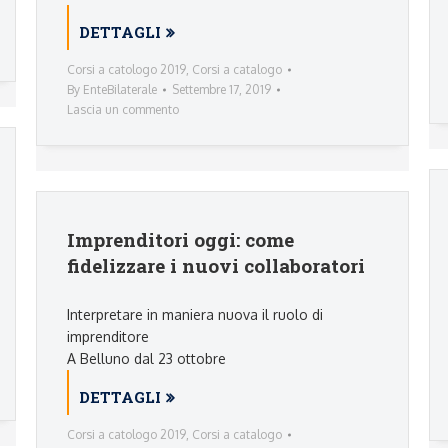
DETTAGLI
Corsi a catologo 2019
,
Corsi a catalogo
By
EnteBilaterale
Settembre 17, 2019
Lascia un commento
Imprenditori oggi: come
fidelizzare i nuovi collaboratori
Interpretare in maniera nuova il ruolo di
imprenditore
A Belluno dal 23 ottobre
DETTAGLI
Corsi a catologo 2019
,
Corsi a catalogo