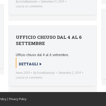
By
EnteBilaterale
Settembre 17, 2019
Lascia un commento
UFFICIO CHIUSO DAL 4 AL 6
SETTEMBRE
Ufficio chiuso dal 4 al 6 settembre.
DETTAGLI
News 2019
By
EnteBilaterale
Settembre 2, 2019
Lascia un commento
olicy
|
Privacy Policy