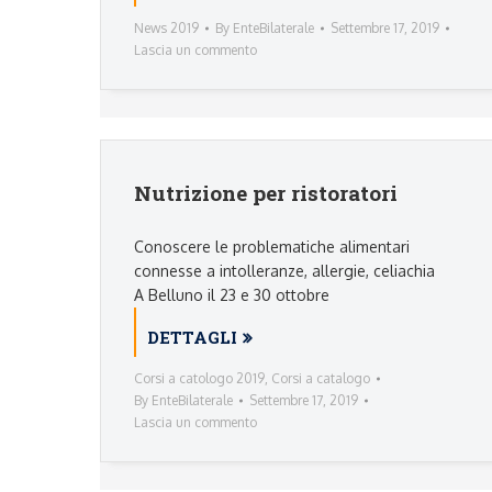
News 2019
By
EnteBilaterale
Settembre 17, 2019
Lascia un commento
Nutrizione per ristoratori
Conoscere le problematiche alimentari
connesse a intolleranze, allergie, celiachia
A Belluno il 23 e 30 ottobre
DETTAGLI
Corsi a catologo 2019
,
Corsi a catalogo
By
EnteBilaterale
Settembre 17, 2019
Lascia un commento