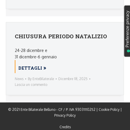
CHIUSURA PERIODO NATALIZIO
24-28 dicembre e
31 dicembre-6 gennaio
DETTAGLI
News
By
EnteBilaterale
Dicembre 18, 2025
Lascia un commento
© 2021 Ente Bilaterale Belluno - CF / P. IVA 93031110252 |
Cookie Policy
|
Privacy Policy
Credits