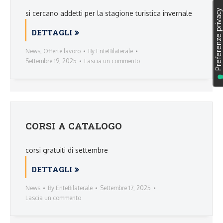
si cercano addetti per la stagione turistica invernale
DETTAGLI
News
,
Offerte lavoro
By
EnteBilaterale
Settembre 19, 2025
Lascia un commento
CORSI A CATALOGO
corsi gratuiti di settembre
DETTAGLI
News
By
EnteBilaterale
Settembre 17, 2025
Lascia un commento