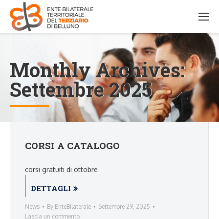
Monthly Archives:
Settembre 2025
CORSI A CATALOGO
corsi gratuiti di ottobre
DETTAGLI
News
By
EnteBilaterale
Settembre 29, 2025
Lascia un commento