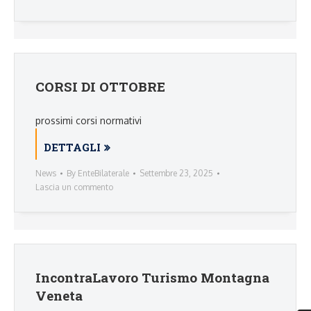
CORSI DI OTTOBRE
prossimi corsi normativi
DETTAGLI
News
By
EnteBilaterale
Settembre 23, 2025
Lascia un commento
IncontraLavoro Turismo Montagna
Veneta