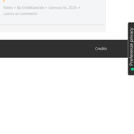
News
By
EnteBilaterale
Gennaio 16, 2025
Lascia un commento
Credits