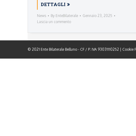
DETTAGLI
News
By
EnteBilaterale
Gennaio 23, 2025
Lascia un commento
© 2021 Ente Bilaterale Belluno - CF / P. IVA 93031110252 |
Cookie P