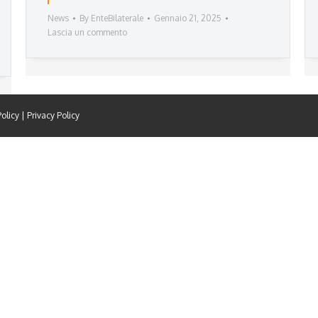
News
By
EnteBilaterale
Gennaio 21, 2025
Lascia un commento
olicy
|
Privacy Policy