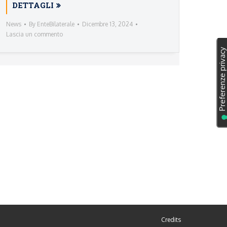
DETTAGLI
News
By
EnteBilaterale
Dicembre 13, 2024
Lascia un commento
Credits