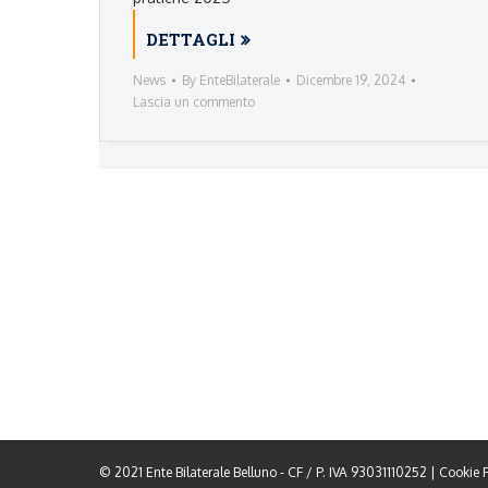
DETTAGLI
News
By
EnteBilaterale
Dicembre 19, 2024
Lascia un commento
© 2021 Ente Bilaterale Belluno - CF / P. IVA 93031110252 |
Cookie P