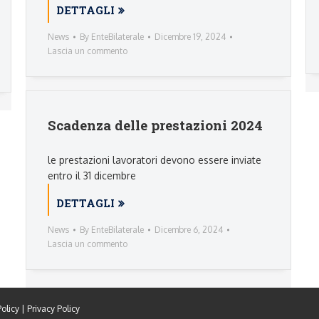
DETTAGLI
News
By
EnteBilaterale
Dicembre 19, 2024
Lascia un commento
Scadenza delle prestazioni 2024
le prestazioni lavoratori devono essere inviate
entro il 31 dicembre
DETTAGLI
News
By
EnteBilaterale
Dicembre 6, 2024
Lascia un commento
olicy
|
Privacy Policy