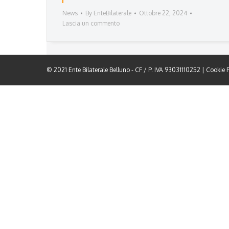
News
By
EnteBilaterale
Ottobre 22, 2024
Lascia un commento
© 2021 Ente Bilaterale Belluno - CF / P. IVA 93031110252 |
Cookie P