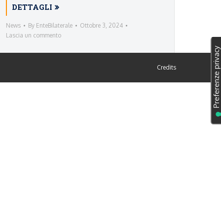
DETTAGLI
News
By
EnteBilaterale
Ottobre 3, 2024
Lascia un commento
Credits