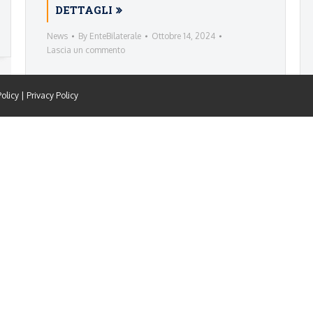
DETTAGLI
News
By
EnteBilaterale
Ottobre 14, 2024
Lascia un commento
olicy
|
Privacy Policy