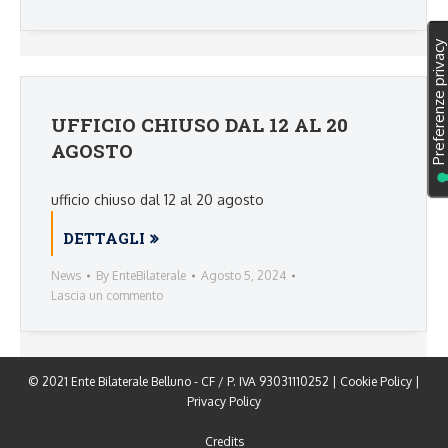
UFFICIO CHIUSO DAL 12 AL 20
AGOSTO
ufficio chiuso dal 12 al 20 agosto
DETTAGLI
News
By
EnteBilaterale
Agosto 5, 2024
Lascia un commento
© 2021 Ente Bilaterale Belluno - CF / P. IVA 93031110252 |
Cookie Policy
|
Privacy Policy
Credits