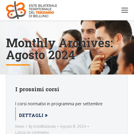
Monthly Archives:
Agosto 2024
I prossimi corsi
I corsi normativi in programma per settembre
DETTAGLI
News
By
EnteBilaterale
Agosto 8, 2024
Lascia un commento