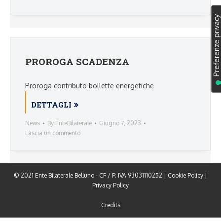
PROROGA SCADENZA
Proroga contributo bollette energetiche
DETTAGLI
News
By
EnteBilaterale
Giugno 7, 2023
Lascia un commento
© 2021 Ente Bilaterale Belluno - CF / P. IVA 93031110252 |
Cookie Policy
|
Privacy Policy
Credits