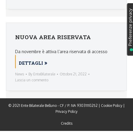
NUOVA AREA RISERVATA
Da novembre è attiva l’area riservata di accesso
DETTAGLI
News
By
EnteBilaterale
Ottobre 21, 2022
Lascia un commento
© 2021 Ente Bilaterale Belluno - CF / P. IVA 93031110252 |
Cookie Policy
|
Privacy Policy
Credits