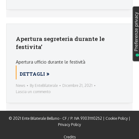
Apertura segreteria durante le
festivita’
Apertura ufficio durante le festività
DETTAGLI
News
By
EnteBilaterale
Dicembre 21, 2021
Lascia un commento
© 2021 Ente Bilaterale Belluno - CF / P. IVA 93031110252 |
Cookie Policy
|
Privacy Policy
Credits