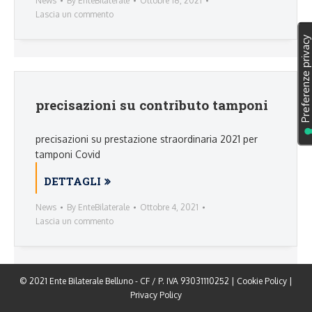
News
By
EnteBilaterale
Ottobre 18, 2021
Lascia un commento
precisazioni su contributo tamponi
precisazioni su prestazione straordinaria 2021 per
tamponi Covid
DETTAGLI
News
By
EnteBilaterale
Ottobre 4, 2021
Lascia un commento
© 2021 Ente Bilaterale Belluno - CF / P. IVA 93031110252 |
Cookie Policy
|
Privacy Policy